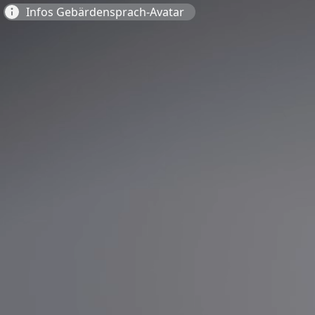
Infos Gebärdensprach-Avatar
2