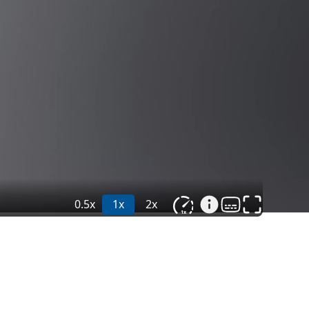
0.5x
1x
2x
1
x