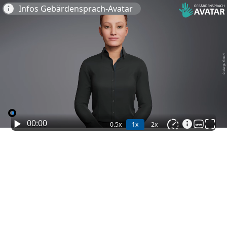
Infos Gebärdensprach-Avatar
2
2
00:00
0.5x
1x
2x
1
x